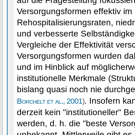
auf die Fragestellung fokussie
Versorgungsformen effektiv im 
Rehospitalisierungsraten, niedr
und verbesserte Selbständigkei
Vergleiche der Effektivität vers
Versorgungsformen wurden dab
und im Hinblick auf möglicherwe
institutionelle Merkmale (Strukt
bislang quasi noch nie durchg
. Insofern kan
Borchelt et al., 2001
)
derzeit kein "institutioneller
werden, d. h. die "beste Verso
unbekannt. Mittlerweile gibt es