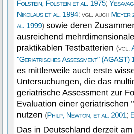
Folstein, Folstein et al. 1975
;
Yesavag
Nikolaus et al. 1994
; vgl. auch
Meyer z
sowie deren Zusammen
al. 1999
)
ausreichend mehrdimensionalen
praktikablen Testbatterien
(vgl.
"Geriatrisches Assessment" (AGAST) 
es mittlerweile auch erste wiss
Untersuchungen, die das multi
geriatrische Assessment zur F
Evaluation einer geriatrischen 
nutzen
(
Philp, Newton, et al. 2001
;
E
Das in Deutschland derzeit am