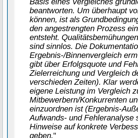
Basis eines Vergleiches grund
beantworten. Um überhaupt von
können, ist als Grundbedingung
den angestrengten Prozess ein 
entsteht. Qualitätsbemühunge
sind sinnlos. Die Dokumentati
Ergebnis-/Binnenvergleich erm
gibt über Erfolgsquote und Feh
Zielerreichung und Vergleich d
verschieden Zeiten). Klar wer
eigene Leistung im Vergleich z
Mitbewerbern/Konkurrenten und
einzuordnen ist (Ergebnis-Auß
Aufwands- und Fehleranalyse sc
Hinweise auf konkrete Verbes
geben.
"