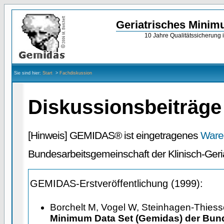
Geriatrisches Minim
10 Jahre Qualitätssicherung 
Sie sind hier:
Start
>
Fachdiskussion
Diskussionsbeiträg
[Hinweis] GEMIDAS® ist eingetragenes
Ware
Bundesarbeitsgemeinschaft der Klinisch-Geria
GEMIDAS-Erstveröffentlichung (1999):
Borchelt M, Vogel W, Steinhagen-Thiess
Minimum Data Set (Gemidas) der Bun