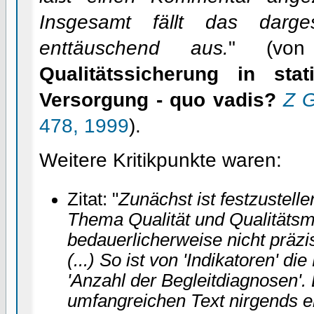
Insgesamt fällt das darges
enttäuschend aus.
" (von
Qualitätssicherung in stati
Versorgung - quo vadis?
Z G
478, 1999
).
Weitere Kritikpunkte waren:
Zitat: "
Zunächst ist festzustell
Thema Qualität und Qualität
bedauerlicherweise nicht präz
(...) So ist von 'Indikatoren' d
'Anzahl der Begleitdiagnosen'. 
umfangreichen Text nirgends er