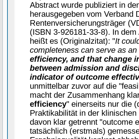
Abstract wurde publiziert in d
herausgegeben vom Verband D
Rentenversicherungsträger (VD
(ISBN 3-926181-33-8). In dem 
heißt es (Originalzitat): "
It cou
completeness can serve as a
efficiency, and that change i
between admission and disch
indicator of outcome effecti
unmittelbar zuvor auf die "feas
macht der Zusammenhang klar,
efficiency
" einerseits nur die 
Praktikabilität in der klinisch
davon klar getrennt "outcome e
tatsächlich (erstmals) gemesse