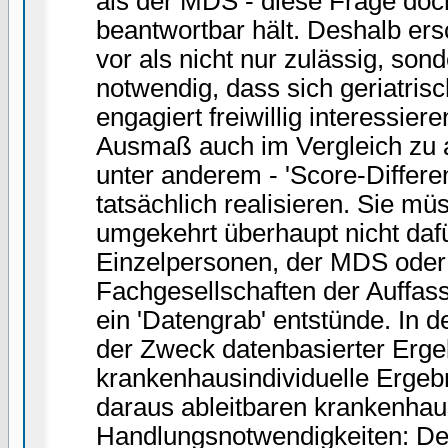
als der MDS - diese Frage doch
beantwortbar hält. Deshalb ers
vor als nicht nur zulässig, son
notwendig, dass sich geriatrisc
engagiert freiwillig interessie
Ausmaß auch im Vergleich zu a
unter anderem - 'Score-Differen
tatsächlich realisieren. Sie mü
umgekehrt überhaupt nicht dafü
Einzelpersonen, der MDS oder 
Fachgesellschaften der Auffas
ein 'Datengrab' entstünde. In d
der Zweck datenbasierter Erge
krankenhausindividuelle Ergebn
daraus ableitbaren krankenhau
Handlungsnotwendigkeiten: Der