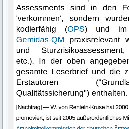
Assessments sind in den Fo
'verkommen', sondern wurden
kodierfähig (
OPS
) und im 
Gemidas-QM
praxisrelevant we
und Sturzrisikoassessment
etc.). In der oben angegebe
gesamte Leserbrief und die z
Erstautoren ("Grund
Qualitätssicherung") enthalten.
[Nachtrag] — W. von Renteln-Kruse hat 2000
promoviert, ist seit 2005 außerordentliches Mi
Arzneimittelkommission der deutschen Ärztes